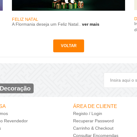
D
FELIZ NATAL
I
A Flormania deseja um Feliz Natal..
ver mais
d
 Decoração
SA
ÁREA DE CLIENTE
mos
Registo / Login
so Revendedor
Recuperar Password
s
Carrinho & Checkout
Consultar Encomendas