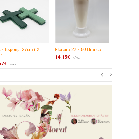
uz Esponja 27cm ( 2
Floreira 22 x 50 Branca
Coroa Aber
.)
14.15€
70.85€
c/iva
c/iv
67€
c/iva