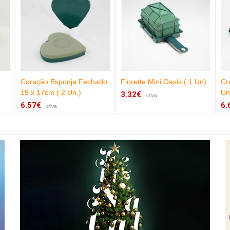
Coração Esponja Fechado
Florette Mini Oasis ( 1 Un)
Cr
19 x 17cm ( 2 Un.)
Un
3.32€
c/iva
6.57€
6.
c/iva