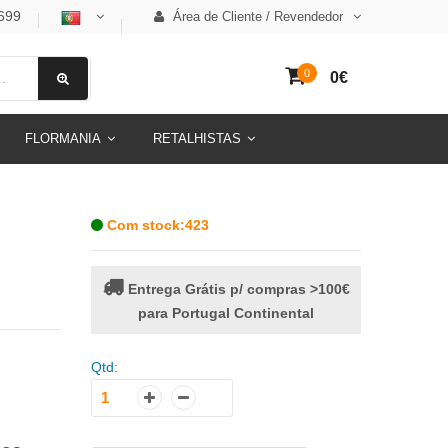
699
Área de Cliente / Revendedor
0
0€
FLORMANIA
RETALHISTAS
Com stock:423
Entrega Grátis p/ compras >100€
para Portugal Continental
Qtd: