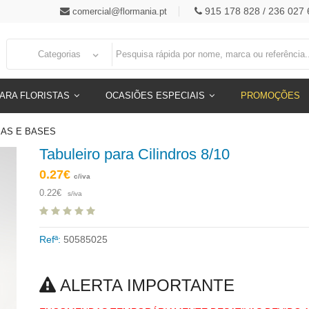
915 178 828 / 236 027 
comercial@flormania.pt
Categorias
ARA FLORISTAS
OCASIÕES ESPECIAIS
PROMOÇÕES
JAS E BASES
Tabuleiro para Cilindros 8/10
0.27€
c/iva
0.22€
s/iva
Refª:
50585025
ALERTA IMPORTANTE