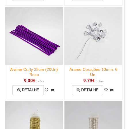
Arame Curly 25cm (20Un)
Arame Corações 10mm. 6
Roxo
Un.
9.30€
9.79€
c/iva
c/iva
DETALHE
DETALHE