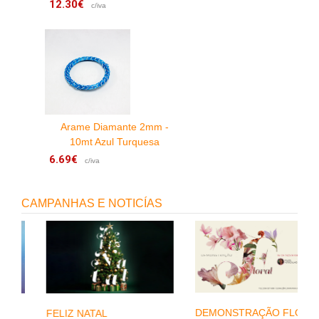
12.30€
3
c/iva
Arame Diamante 2mm -
10mt Azul Turquesa
6.69€
4
c/iva
CAMPANHAS E NOTICÍAS
DEMONSTRAÇÃO FLORAL
FELIZ NATAL