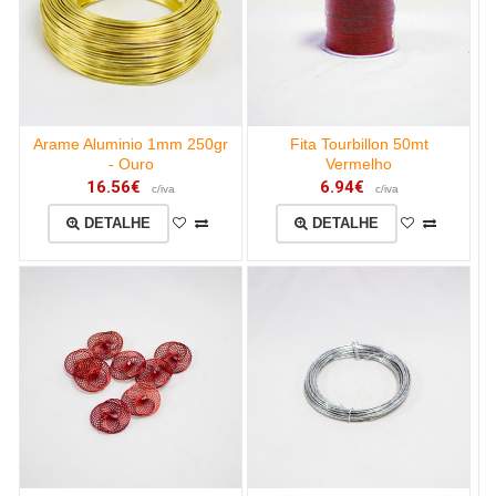
Arame Aluminio 1mm 250gr
Fita Tourbillon 50mt
- Ouro
Vermelho
16.56€
6.94€
c/iva
c/iva
DETALHE
DETALHE