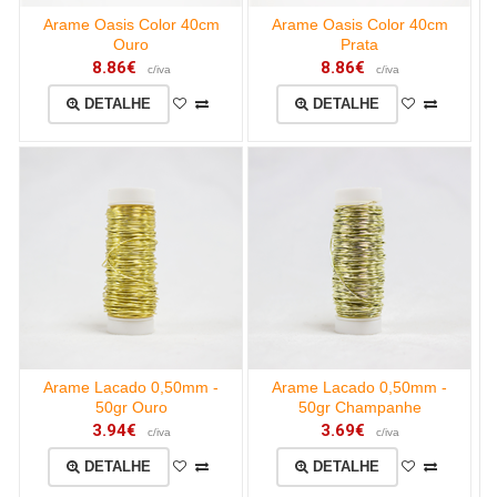
Arame Oasis Color 40cm
Arame Oasis Color 40cm
Ouro
Prata
8.86€
8.86€
c/iva
c/iva
DETALHE
DETALHE
Arame Lacado 0,50mm -
Arame Lacado 0,50mm -
50gr Ouro
50gr Champanhe
3.94€
3.69€
c/iva
c/iva
DETALHE
DETALHE