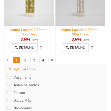
Arame Lacado 0,30mm -
Arame Lacado 0,30mm -
30gr Ouro
30gr Prata
3.69€
3.69€
c/iva
c/iva
DETALHE
DETALHE
1
2
3
4
PESQUISA POR:
Casamento
Todos os santos
Páscoa
Dia da Mãe
Namorados