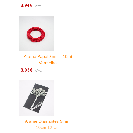
3.94€
6
c/iva
Arame Papel 2mm - 10mt
Vermelho
3.03€
6
c/iva
Arame Diamantes 5mm,
10cm 12 Un.