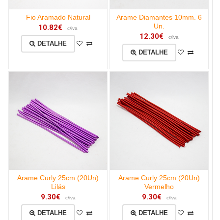
Fio Aramado Natural
Arame Diamantes 10mm. 6
Un.
10.82€
c/iva
12.30€
c/iva
DETALHE
DETALHE
Arame Curly 25cm (20Un)
Arame Curly 25cm (20Un)
Lilás
Vermelho
9.30€
9.30€
c/iva
c/iva
DETALHE
DETALHE