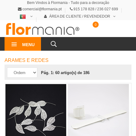
Bem Vindos à Flormania - Tudo para a decoração
comercial@flormania.pt
915 178 828 / 236 027 699
ÁREA DE CLIENTE / REVENDEDOR
0
0€
MENU
ARAMES E REDES
Pág. 1: 60 artigo(s) de 186