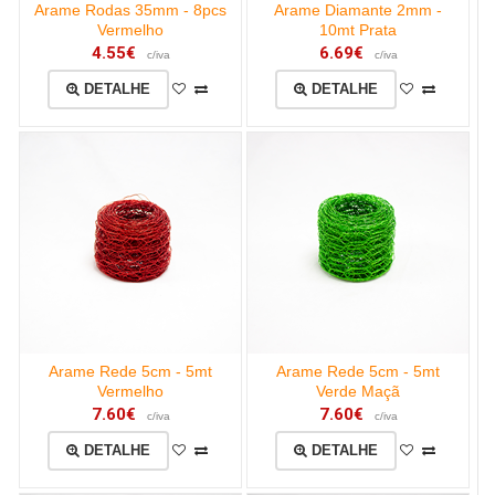
Arame Rodas 35mm - 8pcs
Arame Diamante 2mm -
Vermelho
10mt Prata
4.55€
6.69€
c/iva
c/iva
DETALHE
DETALHE
Arame Rede 5cm - 5mt
Arame Rede 5cm - 5mt
Vermelho
Verde Maçã
7.60€
7.60€
c/iva
c/iva
DETALHE
DETALHE