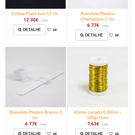
Folhas Prata 4cm 12 Un.
Bracelete Plastico
Champagne 2 Un.
12.30€
c/iva
6.77€
c/iva
DETALHE
DETALHE
Bracelete Plastico Branco 2
Arame Lacado 0,30mm -
Un.
100gr Ouro
6.77€
7.63€
c/iva
c/iva
DETALHE
DETALHE