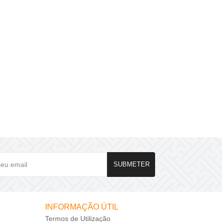
Feliz Natal
A Flormania deseja um Feliz Natal..
ver mais
SUBMETER
INFORMAÇÃO ÚTIL
Termos de Utilização