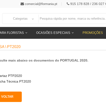
915 178 828 / 236 027 
comercial@flormania.pt
Categorias
ARA FLORISTAS
OCASIÕES ESPECIAIS
PROMOÇÕES
A \ PT2020
sulte mais abaixo os documentos do PORTUGAL 2020.
artaz PTP2020
icha Técnica PT2020
VOLTAR