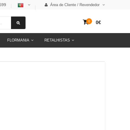
699
Área de Cliente / Revendedor
0
0€
FLORMANIA
RETALHISTAS