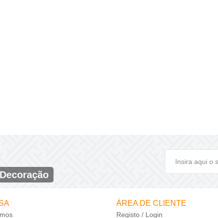
seja um Feliz Natal..
DESCONTOS!!!
DESCONTOS!!!
ver mais
 Decoração
SA
ÁREA DE CLIENTE
mos
Registo / Login