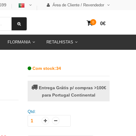
699
Área de Cliente / Revendedor
0
0€
FLORMANIA
RETALHISTAS
Com stock:34
Entrega Grátis p/ compras >100€
para Portugal Continental
Qtd: