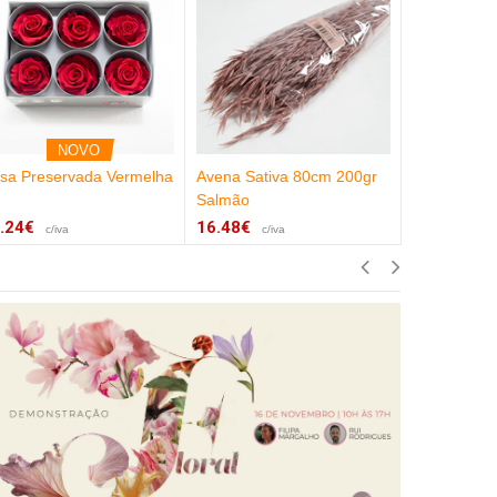
NOVO
sa Preservada Vermelha
Avena Sativa 80cm 200gr
Amarelino 
Salmão
Amarelo
.24€
16.48€
17.61€
c/iva
c/iva
c/iv