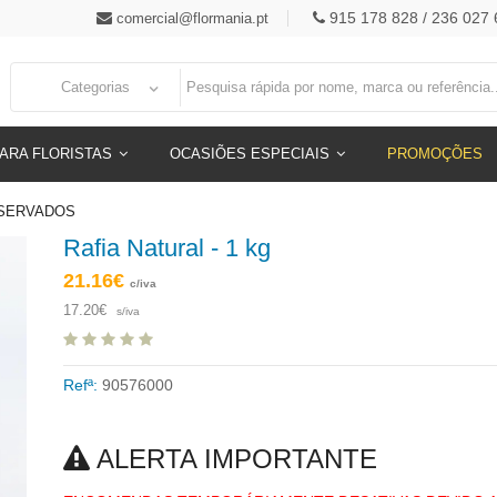
915 178 828 / 236 027 
comercial@flormania.pt
Categorias
ARA FLORISTAS
OCASIÕES ESPECIAIS
PROMOÇÕES
ESERVADOS
Rafia Natural - 1 kg
21.16€
c/iva
17.20€
s/iva
Refª:
90576000
ALERTA IMPORTANTE