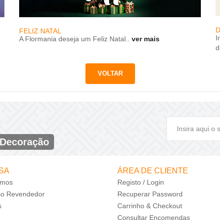
D
FELIZ NATAL
I
A Flormania deseja um Feliz Natal..
ver mais
d
 Decoração
SA
ÁREA DE CLIENTE
mos
Registo / Login
so Revendedor
Recuperar Password
s
Carrinho & Checkout
Consultar Encomendas