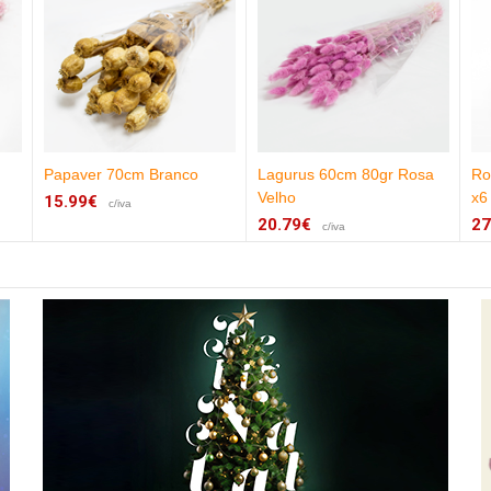
Papaver 70cm Branco
Lagurus 60cm 80gr Rosa
Ro
Velho
x6
15.99€
c/iva
20.79€
27
c/iva