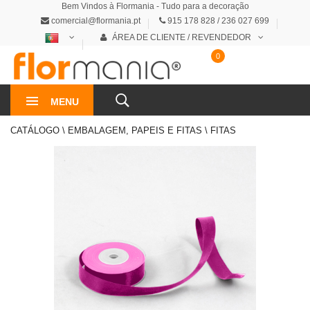
Bem Vindos à Flormania - Tudo para a decoração
comercial@flormania.pt
915 178 828 / 236 027 699
ÁREA DE CLIENTE / REVENDEDOR
0
0€
MENU
CATÁLOGO \ EMBALAGEM, PAPEIS E FITAS \ FITAS