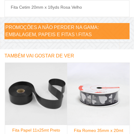
Fita Cetim 20mm x 18yds Rosa Velho
PROMOÇÕES A NÃO PERDER NA GAMA:
EMBALAGEM, PAPEIS E FITAS \ FITAS
TAMBÉM VAI GOSTAR DE VER
Fita Papel 11x25mt Preto
a
Fita Romeo 35mm x 20mt