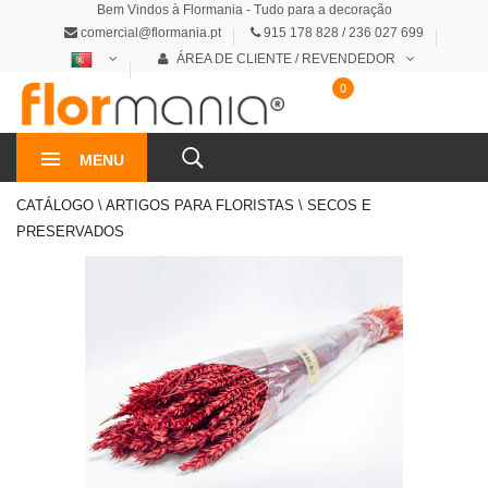
Bem Vindos à Flormania - Tudo para a decoração
comercial@flormania.pt
915 178 828 / 236 027 699
ÁREA DE CLIENTE / REVENDEDOR
0
0€
MENU
CATÁLOGO \ ARTIGOS PARA FLORISTAS \ SECOS E
PRESERVADOS