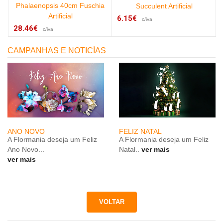
Phalaenopsis 40cm Fuschia
)
Succulent Artificial
Artificial
6.15€
c/iva
28.46€
c/iva
CAMPANHAS E NOTICÍAS
ANO NOVO
FELIZ NATAL
A Flormania deseja um Feliz
A Flormania deseja um Feliz
Ano Novo...
Natal..
ver mais
ver mais