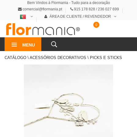
Bem Vindos à Flormania - Tudo para a decoração
comercial@flormania.pt
915 178 828 / 236 027 699
ÁREA DE CLIENTE / REVENDEDOR
0
0€
MENU
CATÁLOGO \ ACESSÓRIOS DECORATIVOS \ PICKS E STICKS